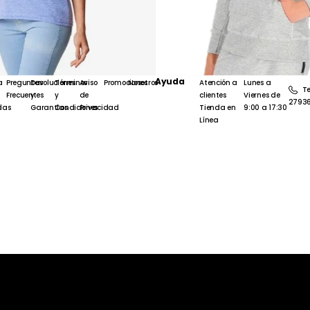
Ayuda
a
Preguntas
Devoluciones
Términos
Aviso
Promociones
Nosotros
Atención a
Lunes a
Te
Frecuentes
y
y
de
clientes
Viernes de
2793
das
Garantías
Condiciones
Privacidad
Tienda en
9:00 a 17:30
Línea