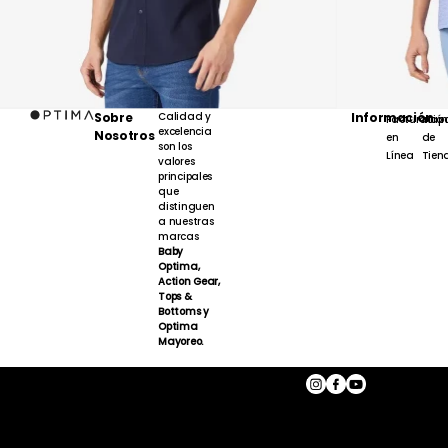
Sobre
Calidad y
Información
Facturación
Map
excelencia
Nosotros
en
de
son los
Línea
Tien
valores
principales
que
distinguen
a nuestras
marcas
Baby
Optima,
Action Gear,
Tops &
Bottoms y
Optima
Mayoreo.