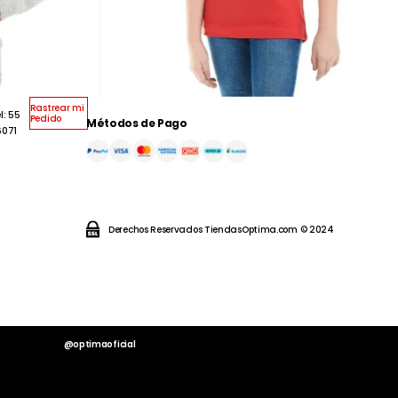
Rastrear mi
l: 55
Pedido
Métodos de Pago
6071
Derechos Reservados TiendasOptima.com © 2024
@optimaoficial