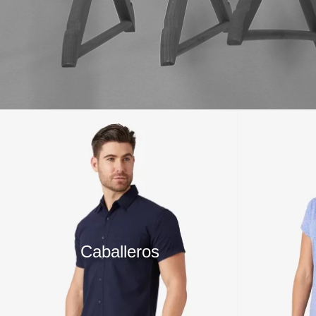
10
.
playera manga larga
Caballeros