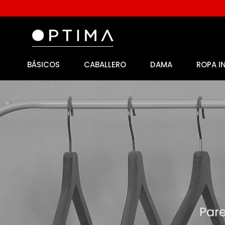
BÁSICOS
CABALLERO
DAMA
ROPA I
1
.
licencia
2
.
playeras caballero
3
.
playeras dama
4
.
spiderman
5
.
sudaderas
6
.
pantalones
7
.
polo
8
.
pantalones caballero
9
.
playera polo