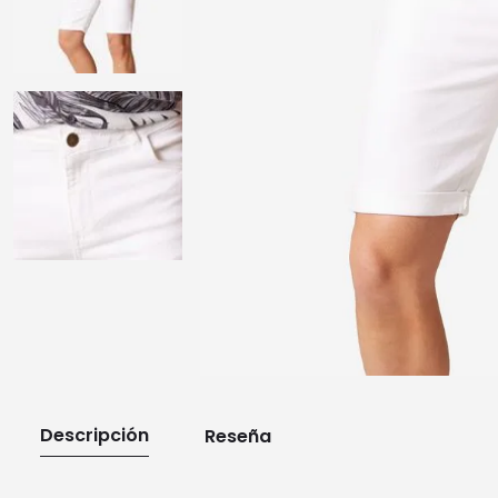
10
.
playera manga larga
Descripción
Reseña