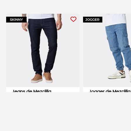
Jeans de Mezclilla
Jogger de Mezclilla
Caballero
Caballero
$259.00
$329.00