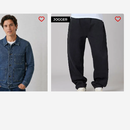
 Mezclilla
Jogger de Mezclilla
o
Caballero
00
$329.00