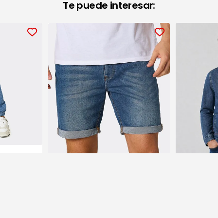
Te puede interesar:
Short Básicos de Mezclilla
Sobre Camisa de
Caballero
Caballer
$229.00
$419.