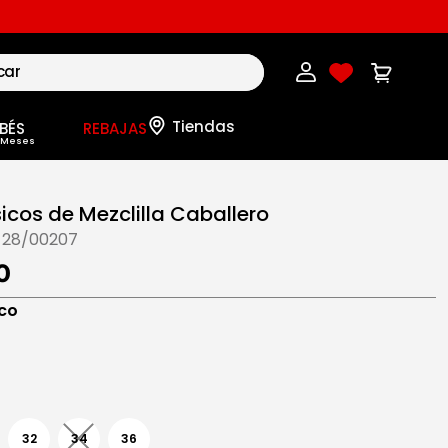
BÉS
REBAJAS
icos de Mezclilla Caballero
-28/00207
0
co
32
34
36