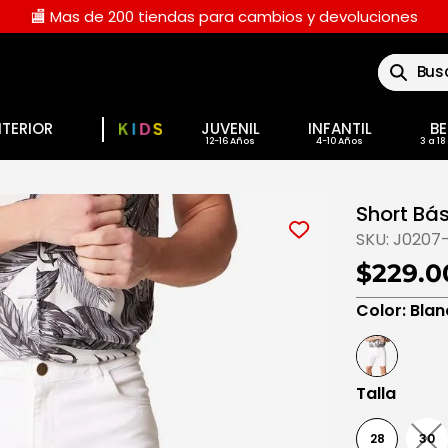
🏬 Mas de 200 tiendas para cambios y devoluciones
Buscar
NTERIOR
JUVENIL
INFANTIL
BE
Short Bás
SKU:
J0207
$229.0
Color
:
Blan
Talla
28
30