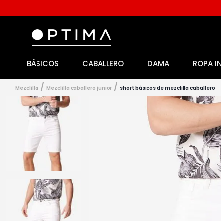
BÁSICOS
CABALLERO
DAMA
ROPA I
1
.
licencia
2
.
playeras caballero
mezclilla
mezclilla caballero junior
short básicos de mezclilla caballero
3
.
playeras dama
4
.
spiderman
5
.
sudaderas
6
.
pantalones
7
.
polo
8
.
pantalones caballero
9
.
playera polo