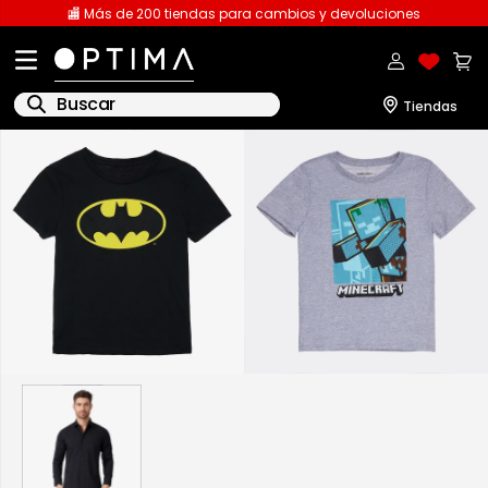
🏬 Más de 200 tiendas para cambios y devoluciones
Buscar
1
.
licencia
2
.
playeras caballero
3
.
playeras dama
4
.
spiderman
5
.
sudaderas
6
.
pantalones
7
.
polo
8
.
pantalones caballero
9
.
playera polo