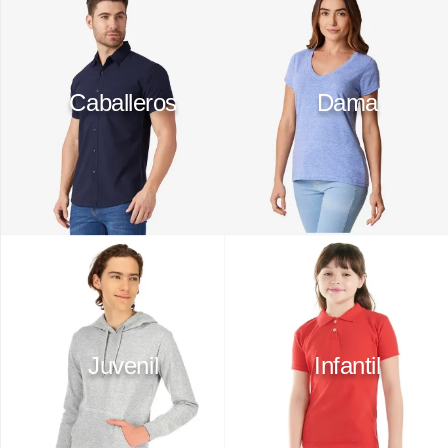
10
.
playera manga larga
Caballeros
Dama
Juvenil
Infantil