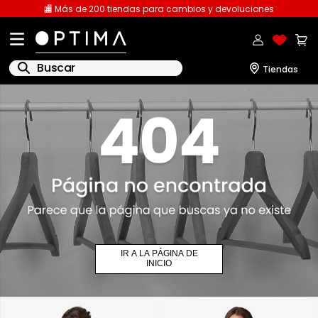
🏬 Más de 200 tiendas para cambios y devoluciones
Buscar
1
.
licencia
2
.
playeras caballero
3
.
playeras dama
4
.
spiderman
5
.
sudaderas
6
.
pantalones
IR A LA PÁGINA DE
7
.
polo
INICIO
8
.
pantalones caballero
9
.
playera polo