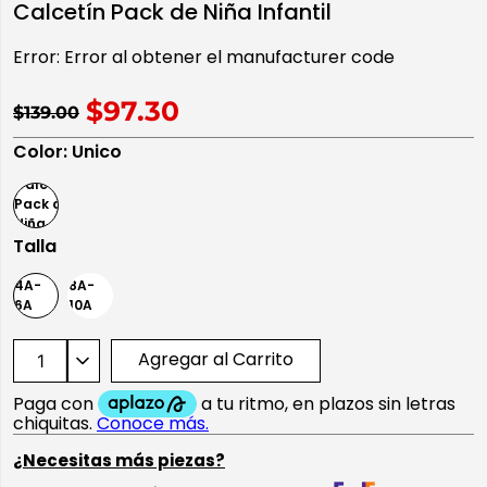
Calcetín Pack de Niña Infantil
10
.
playera manga larga
Error:
Error al obtener el manufacturer code
$97.30
$139.00
Color
:
Unico
Talla
4A-
8A-
6A
10A
Agregar al Carrito
¿Necesitas más piezas?