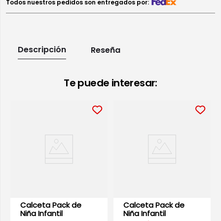
Todos nuestros pedidos son entregados por:
Descripción
Reseña
Te puede interesar:
Calcetín Pack de
Niña Infantil
$62.93
$89.90
k de
Calceta Pack de
l
Niña Infantil