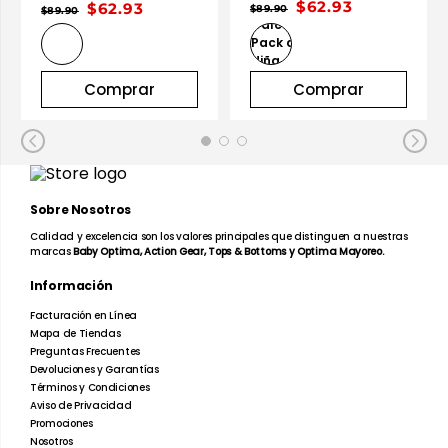
$62.93
.93
$89.90
prar
Comprar
Compra
Sobre Nosotros
Calidad y excelencia son los valores principales que distinguen a nuestras
marcas
Baby Optima, Action Gear, Tops & Bottoms y Optima Mayoreo.
Información
Facturación en Línea
Mapa de Tiendas
Preguntas Frecuentes
Devoluciones y Garantías
Términos y Condiciones
Aviso de Privacidad
Promociones
Nosotros