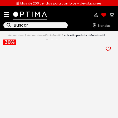
🏬 Más de 200 tiendas para cambios y devoluciones
Buscar
accesorios
accesorios niña infantil
calcetín pack de niña infantil
1
.
licencia
2
.
playeras caballero
3
.
playeras dama
4
.
spiderman
5
.
sudaderas
6
.
pantalones
7
.
polo
8
.
pantalones caballero
9
.
playera polo