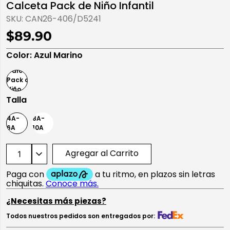
Calceta Pack de Niño Infantil
10
.
playera manga larga
SKU:
CAN26-406/D5241
$89.90
Color
:
Azul Marino
Talla
4A-
8A-
6A
10A
Agregar al Carrito
¿Necesitas más piezas?
Todos nuestros pedidos son entregados por: