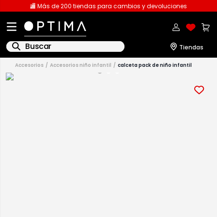
🏬 Más de 200 tiendas para cambios y devoluciones
Buscar
accesorios
accesorios niño infantil
calceta pack de niño infantil
1
.
licencia
2
.
playeras caballero
3
.
playeras dama
4
.
spiderman
5
.
sudaderas
6
.
pantalones
7
.
polo
8
.
pantalones caballero
9
.
playera polo