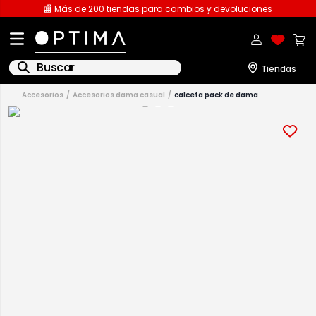
🏬 Más de 200 tiendas para cambios y devoluciones
Buscar
accesorios
accesorios dama casual
calceta pack de dama
1
.
licencia
2
.
playeras caballero
3
.
playeras dama
4
.
spiderman
5
.
sudaderas
6
.
pantalones
7
.
polo
8
.
pantalones caballero
9
.
playera polo