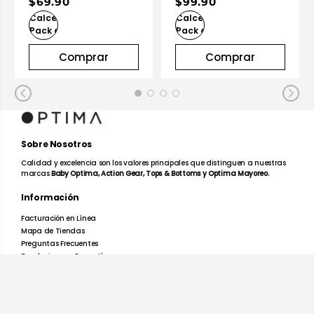
$69.90
$99.90
Comprar
Comprar
Sobre Nosotros
Calidad y excelencia son los valores principales que distinguen a nuestras
marcas
Baby Optima, Action Gear, Tops & Bottoms y Optima Mayoreo.
Información
Facturación en Línea
Mapa de Tiendas
Preguntas Frecuentes
Devoluciones y Garantías
Términos y Condiciones
Aviso de Privacidad
Promociones
Nosotros