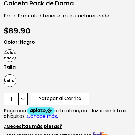
Calceta Pack de Dama
10
.
playera manga larga
Error:
Error al obtener el manufacturer code
$89.90
Color
:
Negro
Talla
Unitalla
Agregar al Carrito
¿Necesitas más piezas?