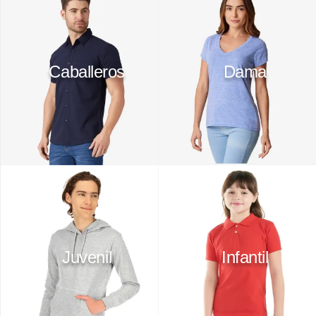
10
.
playera manga larga
Caballeros
Dama
Juvenil
Infantil