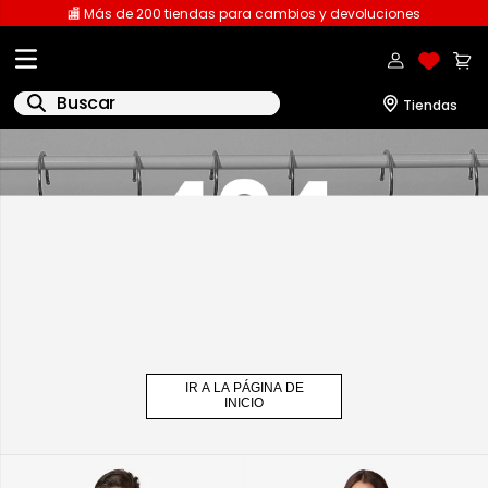
🏬 Más de 200 tiendas para cambios y devoluciones
Buscar
1
.
licencia
2
.
playeras caballero
3
.
playeras dama
4
.
spiderman
5
.
sudaderas
6
.
pantalones
IR A LA PÁGINA DE
7
.
polo
INICIO
8
.
pantalones caballero
9
.
playera polo