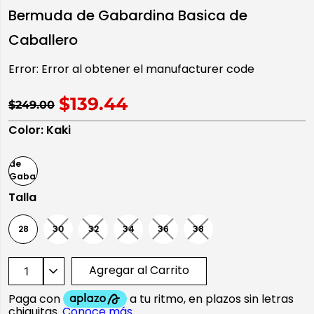
Bermuda de Gabardina Basica de
10
.
playera manga larga
Caballero
Error:
Error al obtener el manufacturer code
$139.44
$249.00
Color
:
Kaki
Talla
28
30
32
34
36
38
Agregar al Carrito