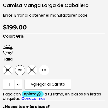
Camisa Manga Larga de Caballero
10
.
playera manga larga
Error:
Error al obtener el manufacturer code
$199.00
Color
:
Gris
Talla
CH
MD
GD
EG
Agregar al Carrito
¿Necesitas más piezas?