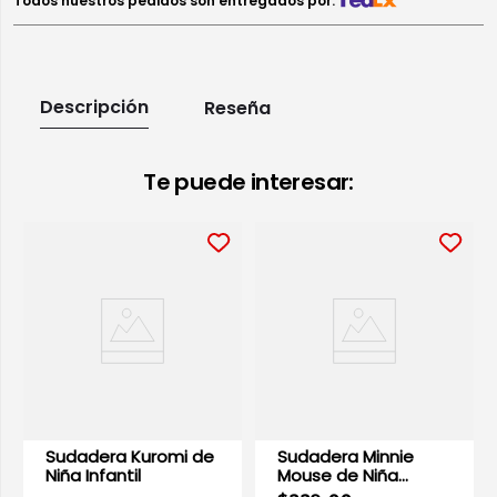
Todos nuestros pedidos son entregados por:
Descripción
Reseña
Te puede interesar:
Sudadera Kuromi de
Sudadera Minnie
Niña Infantil
Mouse de Niña
Infantil