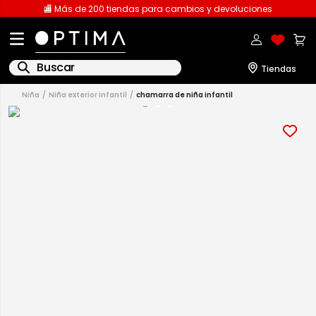
🏬 Más de 200 tiendas para cambios y devoluciones
Buscar
niña
niña exterior infantil
chamarra de niña infantil
1
.
licencia
2
.
playeras caballero
3
.
playeras dama
4
.
spiderman
5
.
sudaderas
6
.
pantalones
7
.
polo
8
.
pantalones caballero
9
.
playera polo