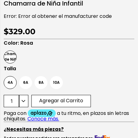
Chamarra de Niña Infantil
10
.
playera manga larga
Error:
Error al obtener el manufacturer code
$329.00
Color
:
Rosa
Talla
4A
6A
8A
10A
Agregar al Carrito
¿Necesitas más piezas?