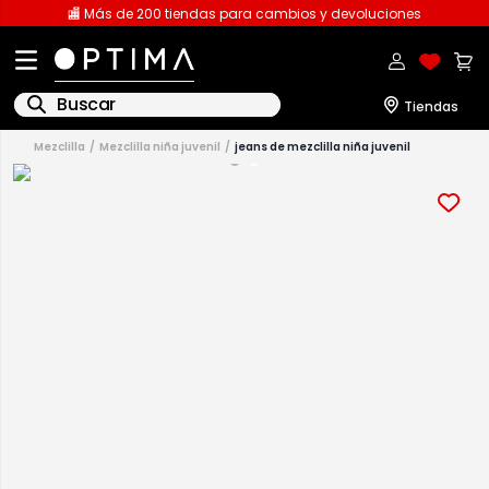
🏬 Más de 200 tiendas para cambios y devoluciones
Buscar
mezclilla
mezclilla niña juvenil
jeans de mezclilla niña juvenil
1
.
licencia
2
.
playeras caballero
3
.
playeras dama
4
.
spiderman
5
.
sudaderas
6
.
pantalones
7
.
polo
8
.
pantalones caballero
9
.
playera polo