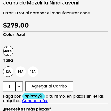
Jeans de Mezclilla Niña Juvenil
10
.
playera manga larga
Error:
Error al obtener el manufacturer code
$279.00
Color
:
Azul
Talla
12A
14A
16A
Agregar al Carrito
¿Necesitas más piezas?