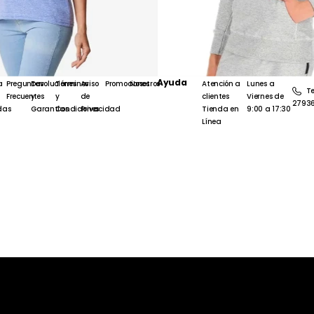
Ayuda
a
Preguntas
Devoluciones
Términos
Aviso
Promociones
Nosotros
Atención a
Lunes a
Te
Frecuentes
y
y
de
clientes
Viernes de
2793
das
Garantías
Condiciones
Privacidad
Tienda en
9:00 a 17:30
Línea