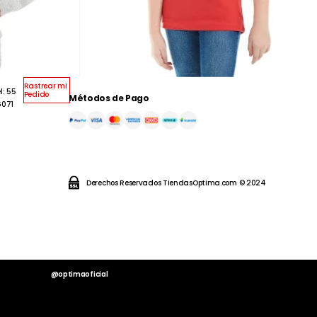
Rastrear mi
l: 55
Pedido
Métodos de Pago
6071
Derechos Reservados TiendasOptima.com © 2024
@optimaoficial