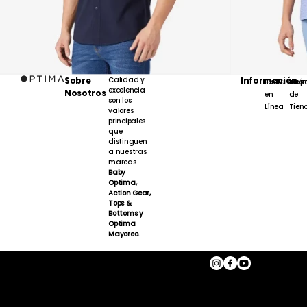
Sobre
Calidad y
Información
Facturación
Map
excelencia
Nosotros
en
de
son los
Línea
Tien
valores
principales
que
distinguen
a nuestras
marcas
Baby
Optima,
Action Gear,
Tops &
Bottoms y
Optima
Mayoreo.