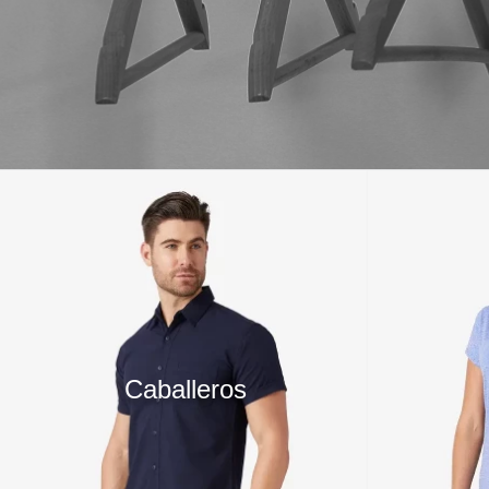
10
.
playera manga larga
Caballeros