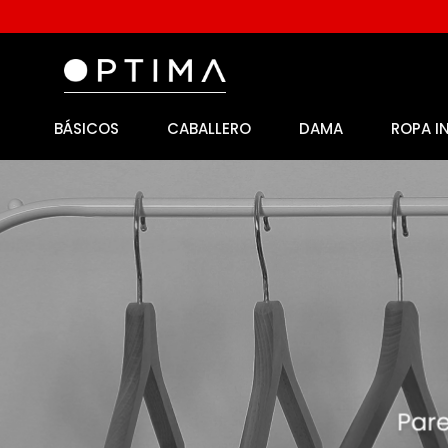
BÁSICOS
CABALLERO
DAMA
ROPA I
1
.
licencia
2
.
playeras caballero
3
.
playeras dama
4
.
spiderman
5
.
sudaderas
6
.
pantalones
7
.
polo
8
.
pantalones caballero
9
.
playera polo