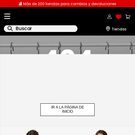
🏬 Más de 200 tiendas para cambios y devoluciones
Buscar
1
.
licencia
2
.
playeras caballero
3
.
playeras dama
4
.
spiderman
5
.
sudaderas
6
.
pantalones
IR A LA PÁGINA DE
7
.
polo
INICIO
8
.
pantalones caballero
9
.
playera polo