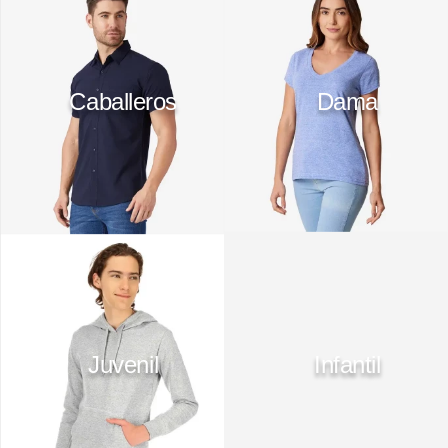
10
.
playera manga larga
Caballeros
Dama
Juvenil
Infantil