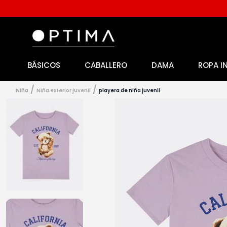
BÁSICOS
CABALLERO
DAMA
ROPA I
1
.
licencia
2
.
playeras caballero
niña
niña exterior juvenil
playera de niña juvenil
3
.
playeras dama
4
.
spiderman
5
.
sudaderas
6
.
pantalones
7
.
polo
8
.
pantalones caballero
9
.
playera polo