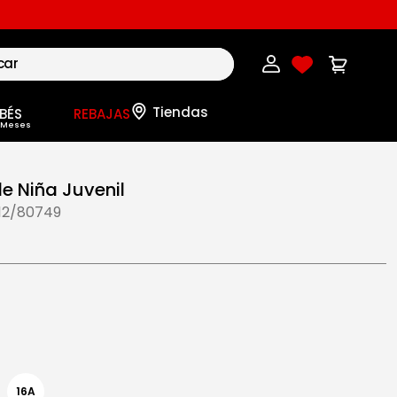
BÉS
REBAJAS
e Niña Juvenil
12/80749
16A