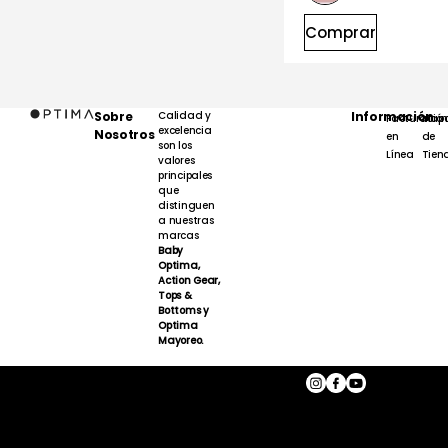
Comprar
Sobre
Calidad y
Información
Facturación
Map
excelencia
Nosotros
en
de
son los
Línea
Tien
valores
principales
que
distinguen
a nuestras
marcas
Baby
Optima,
Action Gear,
Tops &
Bottoms y
Optima
Mayoreo.