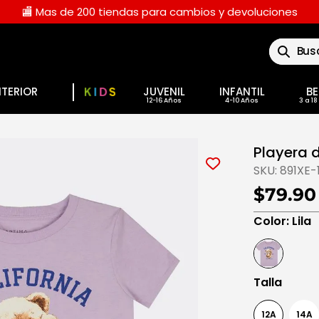
🏬 Mas de 200 tiendas para cambios y devoluciones
Buscar
NTERIOR
JUVENIL
INFANTIL
BE
Playera d
SKU:
891XE-
$79.90
Color
:
Lila
Talla
12A
14A