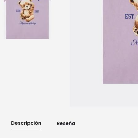
10
.
playera manga larga
Descripción
Reseña