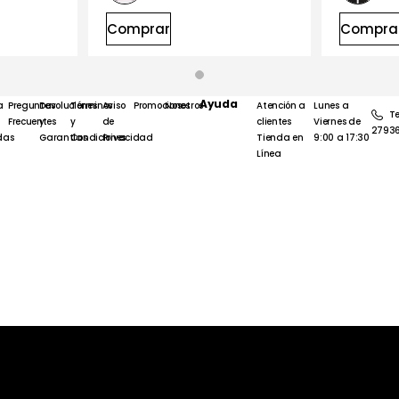
Comprar
Compra
Ayuda
a
Preguntas
Devoluciones
Términos
Aviso
Promociones
Nosotros
Atención a
Lunes a
Te
Frecuentes
y
y
de
clientes
Viernes de
2793
das
Garantías
Condiciones
Privacidad
Tienda en
9:00 a 17:30
Línea