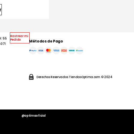
r
Rastrear mi
l: 55
Pedido
Métodos de Pago
6071
Derechos Reservados TiendasOptima.com © 2024
@optimaoficial