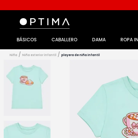
BÁSICOS
CABALLERO
DAMA
ROPA I
1
.
licencia
2
.
playeras caballero
niña
niña exterior infantil
playera de niña infantil
3
.
playeras dama
4
.
spiderman
5
.
sudaderas
6
.
pantalones
7
.
polo
8
.
pantalones caballero
9
.
playera polo