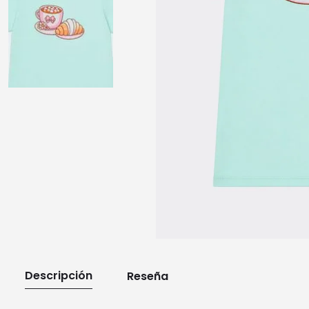
10
.
playera manga larga
Descripción
Reseña