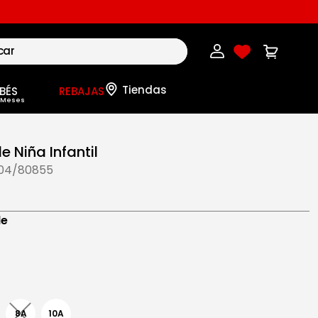
BÉS
REBAJAS
e Niña Infantil
-04/80855
de
8A
10A