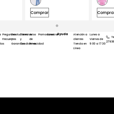
Comprar
Compra
Ayuda
a
Preguntas
Devoluciones
Términos
Aviso
Promociones
Nosotros
Atención a
Lunes a
Te
Frecuentes
y
y
de
clientes
Viernes de
2793
das
Garantías
Condiciones
Privacidad
Tienda en
9:00 a 17:30
Línea