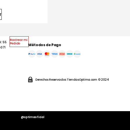
r
Rastrear mi
l: 55
Pedido
Métodos de Pago
6071
Derechos Reservados TiendasOptima.com © 2024
@optimaoficial