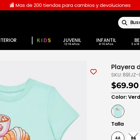
🏬 Mas de 200 tiendas para cambios y devoluciones
Buscar
NTERIOR
JUVENIL
INFANTIL
BE
Playera d
SKU:
891JZ
$69.90
Color
:
Ver
Talla
4A
6A