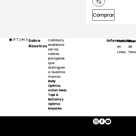
Comprar
Sobre
Calidad y
Información
Facturación
Map
excelencia
Nosotros
en
de
son los
Línea
Tien
valores
principales
que
distinguen
a nuestras
marcas
Baby
Optima,
Action Gear,
Tops &
Bottoms y
Optima
Mayoreo.