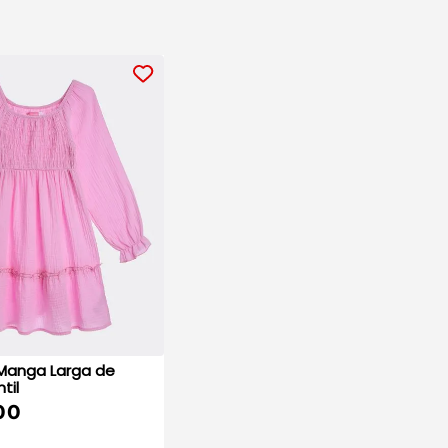
anga Larga de
til
00