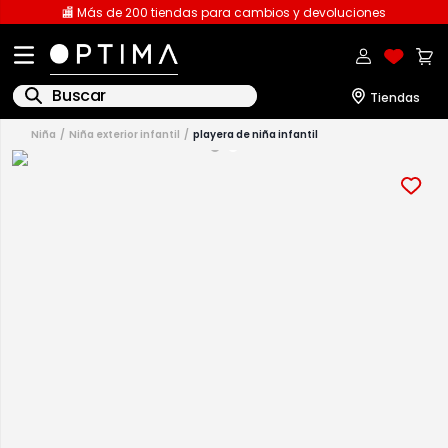
🏬 Más de 200 tiendas para cambios y devoluciones
Buscar
niña
niña exterior infantil
playera de niña infantil
1
.
licencia
2
.
playeras caballero
3
.
playeras dama
4
.
spiderman
5
.
sudaderas
6
.
pantalones
7
.
polo
8
.
pantalones caballero
9
.
playera polo