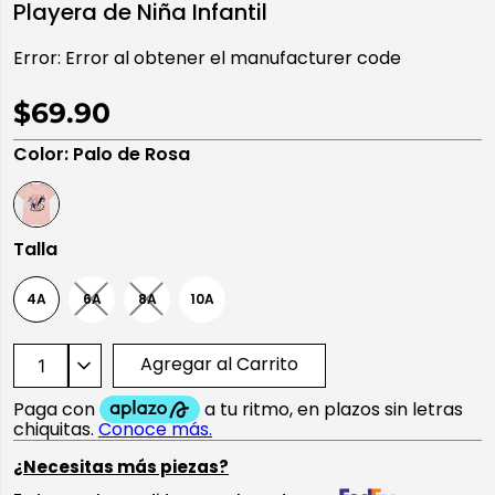
Playera de Niña Infantil
10
.
playera manga larga
Error:
Error al obtener el manufacturer code
$69.90
Color
:
Palo de Rosa
Talla
4A
6A
8A
10A
Agregar al Carrito
¿Necesitas más piezas?