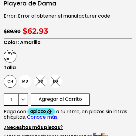
Playera de Dama
10
.
playera manga larga
Error:
Error al obtener el manufacturer code
$62.93
$89.90
Color
:
Amarillo
Talla
CH
MD
GD
EG
Agregar al Carrito
¿Necesitas más piezas?