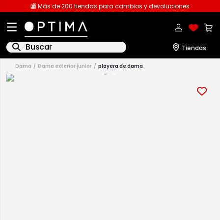
🏬 Más de 200 tiendas para cambios y devoluciones
Buscar
dama
dama exterior junior
playera de dama
1
.
licencia
2
.
playeras caballero
3
.
playeras dama
4
.
spiderman
5
.
sudaderas
6
.
pantalones
7
.
polo
8
.
pantalones caballero
9
.
playera polo