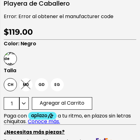
Playera de Caballero
10
.
playera manga larga
Error:
Error al obtener el manufacturer code
$119.00
Color
:
Negro
Talla
CH
MD
GD
EG
Agregar al Carrito
¿Necesitas más piezas?