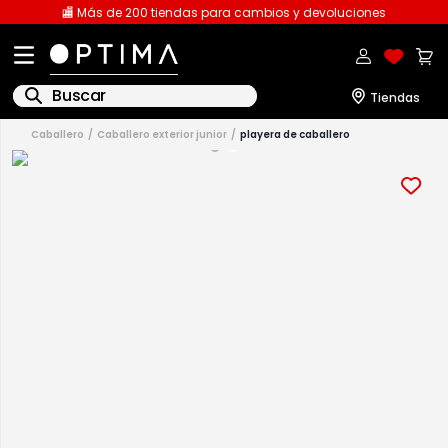
🏬 Más de 200 tiendas para cambios y devoluciones
Buscar
caballero
caballero exterior junior
playera de caballero
1
.
licencia
2
.
playeras caballero
3
.
playeras dama
4
.
spiderman
5
.
sudaderas
6
.
pantalones
7
.
polo
8
.
pantalones caballero
9
.
playera polo