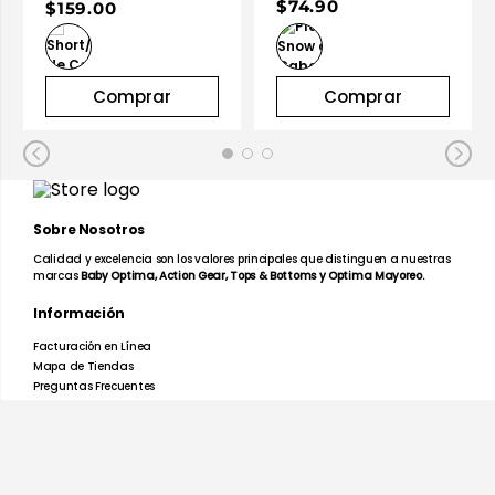
Jaspe 100% Algodón
$74.90
$159.00
| Optima
Comprar
Comprar
Sobre Nosotros
Calidad y excelencia son los valores principales que distinguen a nuestras
marcas
Baby Optima, Action Gear, Tops & Bottoms y Optima Mayoreo.
Información
Facturación en Línea
Mapa de Tiendas
Preguntas Frecuentes
Devoluciones y Garantías
Términos y Condiciones
Aviso de Privacidad
Promociones
Nosotros