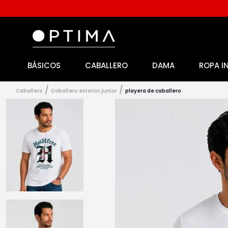
BÁSICOS
CABALLERO
DAMA
ROPA I
1
.
licencia
2
.
playeras caballero
caballero
caballero exterior junior
playera de caballero
3
.
playeras dama
4
.
spiderman
5
.
sudaderas
6
.
pantalones
7
.
polo
8
.
pantalones caballero
9
.
playera polo