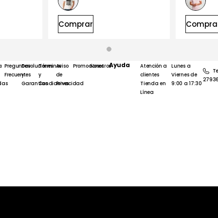
Comprar
Compra
Ayuda
a
Preguntas
Devoluciones
Términos
Aviso
Promociones
Nosotros
Atención a
Lunes a
Te
Frecuentes
y
y
de
clientes
Viernes de
2793
das
Garantías
Condiciones
Privacidad
Tienda en
9:00 a 17:30
Línea