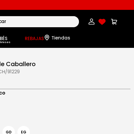
BÉS
REBAJAS
de Caballero
CH/91229
0
co
GD
EG