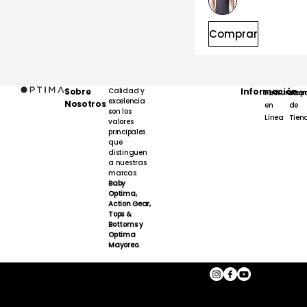
Comprar
Sobre
Calidad y
Información
Facturación
Map
excelencia
Nosotros
en
de
son los
Línea
Tien
valores
principales
que
distinguen
a nuestras
marcas
Baby
Optima,
Action Gear,
Tops &
Bottoms y
Optima
Mayoreo.