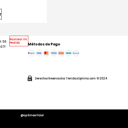
r
Rastrear mi
l: 55
Pedido
Métodos de Pago
6071
Derechos Reservados TiendasOptima.com © 2024
@optimaoficial