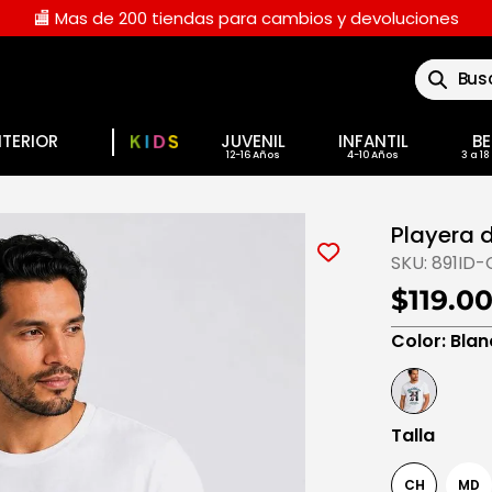
🏬 Mas de 200 tiendas para cambios y devoluciones
Buscar
NTERIOR
JUVENIL
INFANTIL
BE
Playera 
SKU:
891ID-
$119.0
Color
:
Blan
Talla
CH
MD