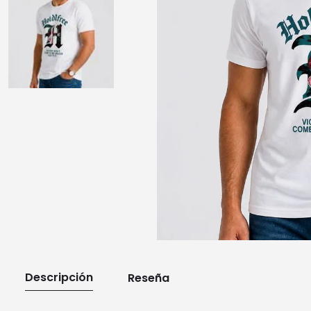
10
.
playera manga larga
Descripción
Reseña