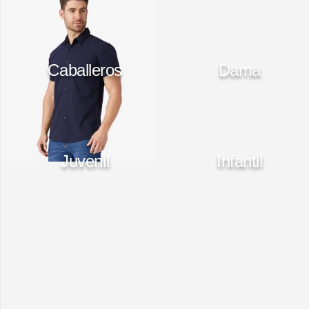
Caballeros
Dama
Juvenil
Infantil