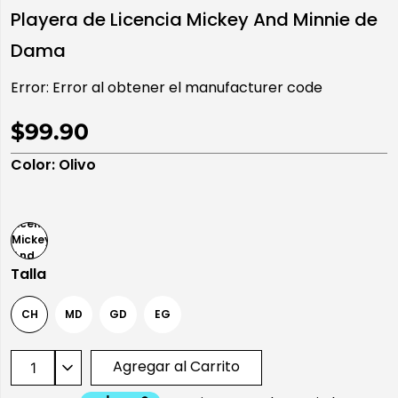
Playera de Licencia Mickey And Minnie de
10
.
playera manga larga
Dama
Error:
Error al obtener el manufacturer code
$99.90
Color
:
Olivo
Talla
CH
MD
GD
EG
Agregar al Carrito