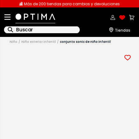
🏬 Más de 200 tiendas para cambios y devoluciones
Buscar
niño
niño exterior infantil
conjunto sonic de niño infantil
1
.
licencia
2
.
playeras caballero
3
.
playeras dama
4
.
spiderman
5
.
sudaderas
6
.
pantalones
7
.
polo
8
.
pantalones caballero
9
.
playera polo