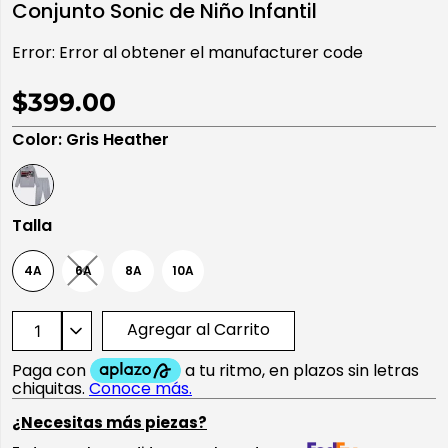
Conjunto Sonic de Niño Infantil
10
.
playera manga larga
Error:
Error al obtener el manufacturer code
$399.00
Color
:
Gris Heather
Talla
4A
6A
8A
10A
Agregar al Carrito
¿Necesitas más piezas?