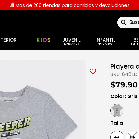
🏬 Mas de 200 tiendas para cambios y devoluciones
Buscar
NTERIOR
JUVENIL
INFANTIL
BE
Playera d
SKU:
848LD
$79.90
Color
:
Gris
Talla
4A
6A