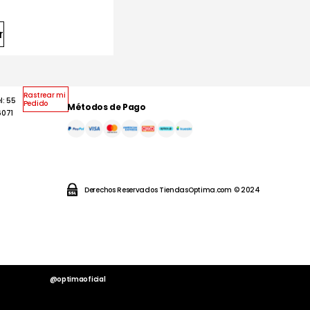
r
Rastrear mi
l: 55
Pedido
Métodos de Pago
6071
Derechos Reservados TiendasOptima.com © 2024
@optimaoficial