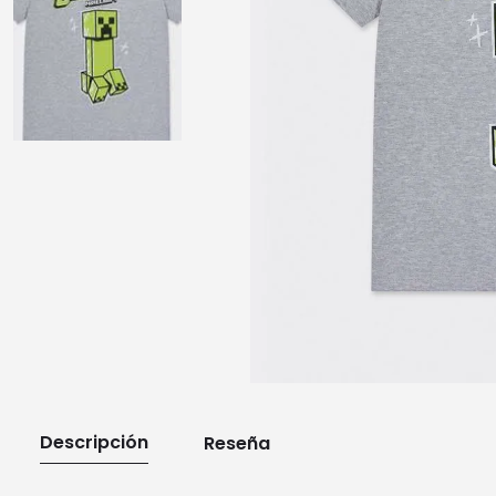
10
.
playera manga larga
Descripción
Reseña