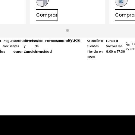
Comprar
Compra
Ayuda
a
Preguntas
Devoluciones
Términos
Aviso
Promociones
Nosotros
Atención a
Lunes a
Te
Frecuentes
y
y
de
clientes
Viernes de
2793
das
Garantías
Condiciones
Privacidad
Tienda en
9:00 a 17:30
Línea