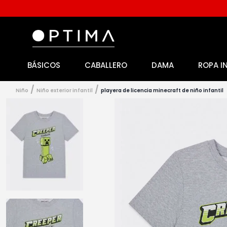
BÁSICOS
CABALLERO
DAMA
ROPA I
1
.
licencia
2
.
playeras caballero
niño
niño exterior infantil
playera de licencia minecraft de niño infantil
3
.
playeras dama
4
.
spiderman
5
.
sudaderas
6
.
pantalones
7
.
polo
8
.
pantalones caballero
9
.
playera polo