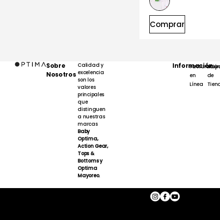
Comprar
Sobre
Calidad y
Información
Facturación
Map
excelencia
Nosotros
en
de
son los
Línea
Tien
valores
principales
que
distinguen
a nuestras
marcas
Baby
Optima,
Action Gear,
Tops &
Bottoms y
Optima
Mayoreo.