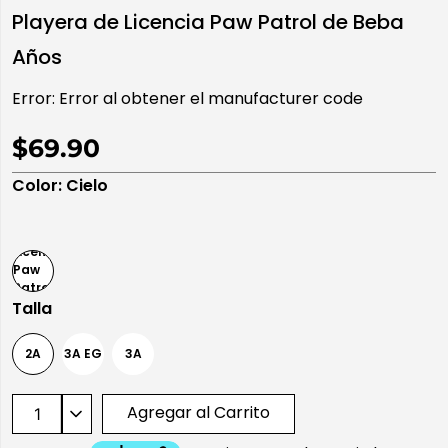
Playera de Licencia Paw Patrol de Beba
10
.
playera manga larga
Años
Error:
Error al obtener el manufacturer code
$69.90
Color
:
Cielo
Talla
2A
3A EG
3A
Agregar al Carrito