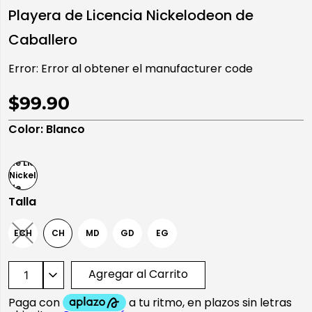
Playera de Licencia Nickelodeon de
10
.
playera manga larga
Caballero
Error:
Error al obtener el manufacturer code
$99.90
Color
:
Blanco
Talla
ECH
CH
MD
GD
EG
Agregar al Carrito