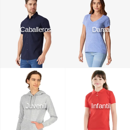
10
.
playera manga larga
Caballeros
Dama
Juvenil
Infantil