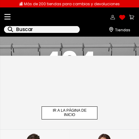
🏬 Más de 200 tiendas para cambios y devoluciones
Buscar
1
.
licencia
2
.
playeras caballero
3
.
playeras dama
4
.
spiderman
5
.
sudaderas
6
.
pantalones
IR A LA PÁGINA DE
7
.
polo
INICIO
8
.
pantalones caballero
9
.
playera polo