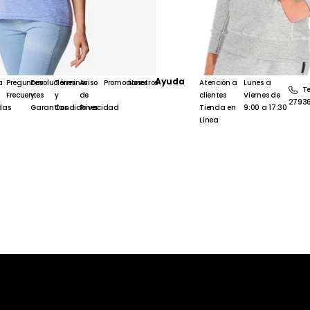
Ayuda
a
Preguntas
Devoluciones
Términos
Aviso
Promociones
Nosotros
Atención a
Lunes a
Te
Frecuentes
y
y
de
clientes
Viernes de
2793
das
Garantías
Condiciones
Privacidad
Tienda en
9:00 a 17:30
Línea