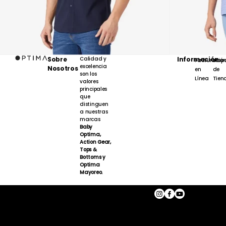
Sobre
Calidad y
Información
Facturación
Map
excelencia
Nosotros
en
de
son los
Línea
Tien
valores
principales
que
distinguen
a nuestras
marcas
Baby
Optima,
Action Gear,
Tops &
Bottoms y
Optima
Mayoreo.