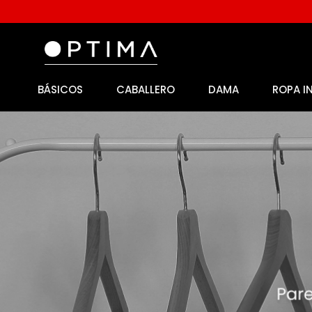
BÁSICOS
CABALLERO
DAMA
ROPA I
1
.
licencia
2
.
playeras caballero
3
.
playeras dama
4
.
spiderman
5
.
sudaderas
6
.
pantalones
7
.
polo
8
.
pantalones caballero
9
.
playera polo