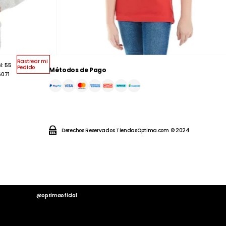
Rastrear mi
l: 55
Pedido
Métodos de Pago
6071
Derechos Reservados TiendasOptima.com © 2024
@optimaoficial