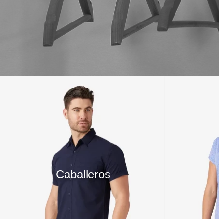
10
.
playera manga larga
Caballeros