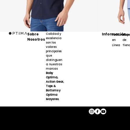
Sobre
Calidad y
Información
Facturación
Map
excelencia
Nosotros
en
de
son los
Línea
Tien
valores
principales
que
distinguen
a nuestras
marcas
Baby
Optima,
Action Gear,
Tops &
Bottoms y
Optima
Mayoreo.