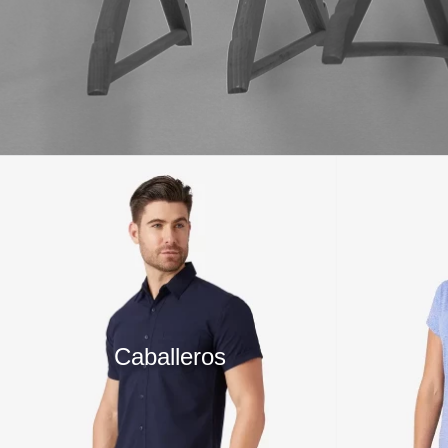
10
.
playera manga larga
Caballeros