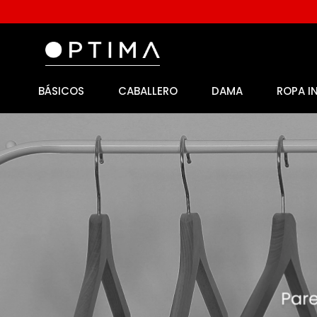
BÁSICOS
CABALLERO
DAMA
ROPA I
1
.
licencia
2
.
playeras caballero
3
.
playeras dama
4
.
spiderman
5
.
sudaderas
6
.
pantalones
7
.
polo
8
.
pantalones caballero
9
.
playera polo