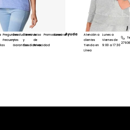
Ayuda
a
Preguntas
Devoluciones
Términos
Aviso
Promociones
Nosotros
Atención a
Lunes a
Te
Frecuentes
y
y
de
clientes
Viernes de
2793
das
Garantías
Condiciones
Privacidad
Tienda en
9:00 a 17:30
Línea