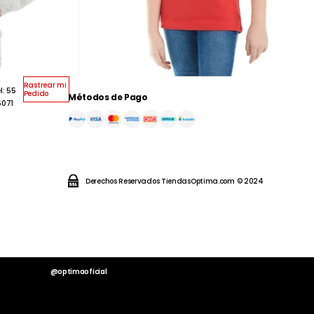
Rastrear mi
l: 55
Pedido
Métodos de Pago
6071
Derechos Reservados TiendasOptima.com © 2024
@optimaoficial