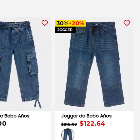
 de Bebo Años
Chamarra de Bebo Años
$359.00
$1