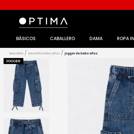
BÁSICOS
CABALLERO
DAMA
ROPA I
1
.
licencia
2
.
playeras caballero
mezclilla
mezclilla bebo años
jogger de bebo años
3
.
playeras dama
4
.
spiderman
5
.
sudaderas
6
.
pantalones
7
.
polo
8
.
pantalones caballero
9
.
playera polo