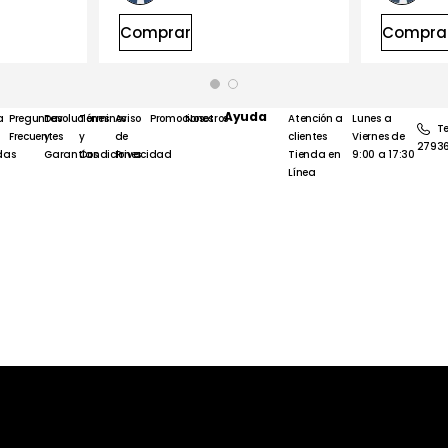
Comprar
Comprar
Ayuda
a
Preguntas
Devoluciones
Términos
Aviso
Promociones
Nosotros
Atención a
Lunes a
Te
Frecuentes
y
y
de
clientes
Viernes de
2793
das
Garantías
Condiciones
Privacidad
Tienda en
9:00 a 17:30
Línea