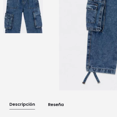
10
.
playera manga larga
Descripción
Reseña