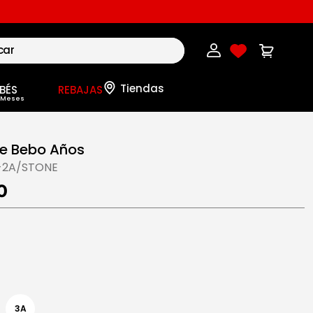
BÉS
REBAJAS
e Bebo Años
-2A/STONE
0
3A