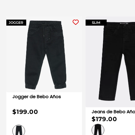
Jogger de Bebo Años
Jogger de Bebo Años
$229.00
$122.64
$219.00