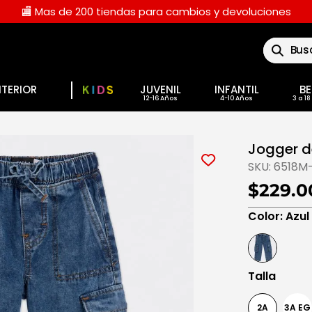
🏬 Mas de 200 tiendas para cambios y devoluciones
Buscar
NTERIOR
JUVENIL
INFANTIL
BE
Jogger d
SKU:
6518M
$229.0
Color
:
Azul
Talla
2A
3A EG