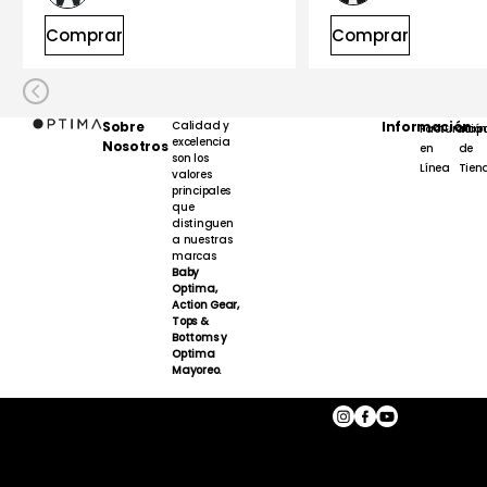
Comprar
Comprar
Sobre
Calidad y
Información
Facturación
Map
excelencia
Nosotros
en
de
son los
Línea
Tien
valores
principales
que
distinguen
a nuestras
marcas
Baby
Optima,
Action Gear,
Tops &
Bottoms y
Optima
Mayoreo.