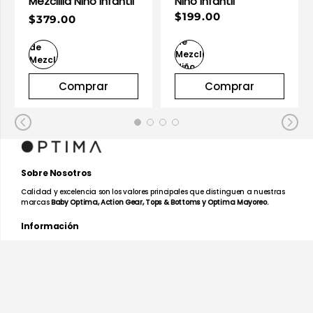
Mezclilla Niño Infantil
Niño Infantil
$199.00
$379.00
Comprar
Comprar
Sobre Nosotros
Calidad y excelencia son los valores principales que distinguen a nuestras
marcas
Baby Optima, Action Gear, Tops & Bottoms y Optima Mayoreo.
Información
Facturación en Línea
Mapa de Tiendas
Preguntas Frecuentes
Devoluciones y Garantías
Términos y Condiciones
Aviso de Privacidad