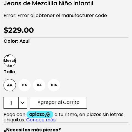
Jeans de Mezclilla Niño Infantil
10
.
playera manga larga
Error:
Error al obtener el manufacturer code
$229.00
Color
:
Azul
Talla
4A
6A
8A
10A
Agregar al Carrito
¿Necesitas más piezas?