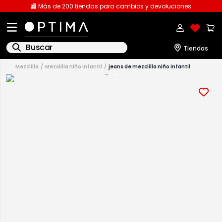
🏬 Más de 200 tiendas para cambios y devoluciones
Buscar
mezclilla
mezclilla niño infantil
jeans de mezclilla niño infantil
1
.
licencia
2
.
playeras caballero
3
.
playeras dama
4
.
spiderman
5
.
sudaderas
6
.
pantalones
7
.
polo
8
.
pantalones caballero
9
.
playera polo