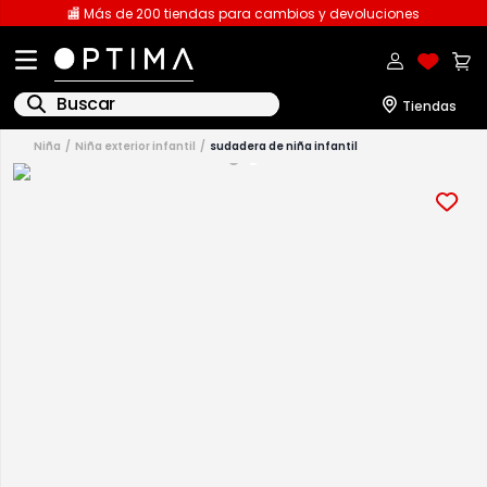
🏬 Más de 200 tiendas para cambios y devoluciones
Buscar
niña
niña exterior infantil
sudadera de niña infantil
1
.
licencia
2
.
playeras caballero
3
.
playeras dama
4
.
spiderman
5
.
sudaderas
6
.
pantalones
7
.
polo
8
.
pantalones caballero
9
.
playera polo