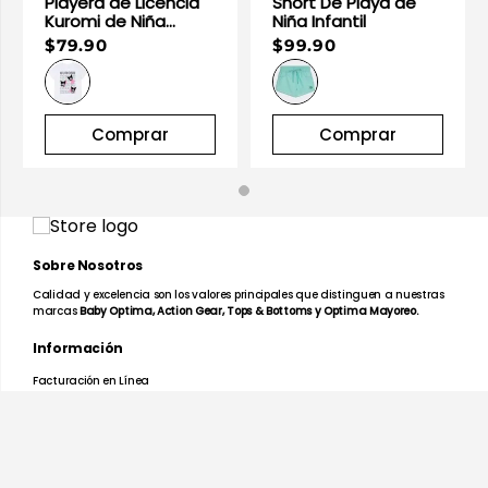
Playera de Licencia
Short De Playa de
Kuromi de Niña
Niña Infantil
Infantil
$79.90
$99.90
Comprar
Comprar
Sobre Nosotros
Calidad y excelencia son los valores principales que distinguen a nuestras
marcas
Baby Optima, Action Gear, Tops & Bottoms y Optima Mayoreo.
Información
Facturación en Línea
Mapa de Tiendas
Preguntas Frecuentes
Devoluciones y Garantías
Términos y Condiciones
Aviso de Privacidad