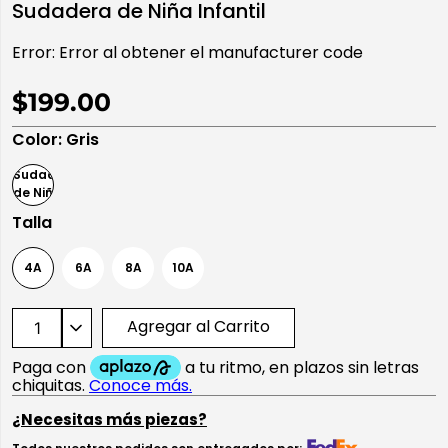
Sudadera de Niña Infantil
10
.
playera manga larga
Error:
Error al obtener el manufacturer code
$199.00
Color
:
Gris
Talla
4A
6A
8A
10A
Agregar al Carrito
¿Necesitas más piezas?