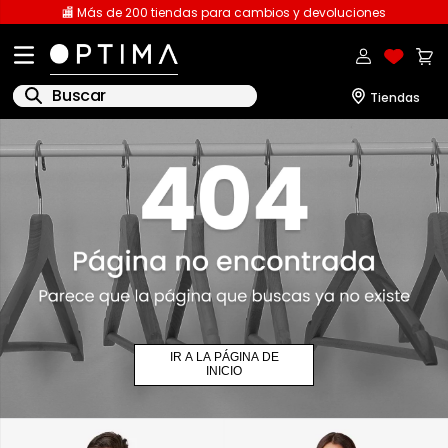
🏬 Más de 200 tiendas para cambios y devoluciones
Buscar
1
.
licencia
2
.
playeras caballero
3
.
playeras dama
4
.
spiderman
5
.
sudaderas
6
.
pantalones
IR A LA PÁGINA DE
7
.
polo
INICIO
8
.
pantalones caballero
9
.
playera polo