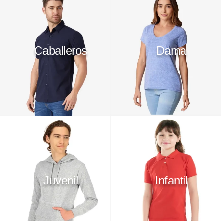
10
.
playera manga larga
Caballeros
Dama
Juvenil
Infantil