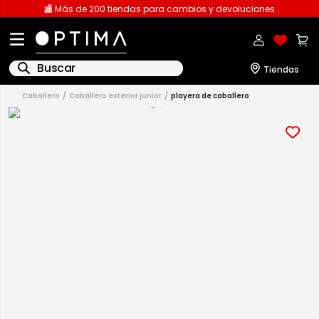
🏬 Más de 200 tiendas para cambios y devoluciones
Buscar
caballero
caballero exterior junior
playera de caballero
1
.
licencia
2
.
playeras caballero
3
.
playeras dama
4
.
spiderman
5
.
sudaderas
6
.
pantalones
7
.
polo
8
.
pantalones caballero
9
.
playera polo