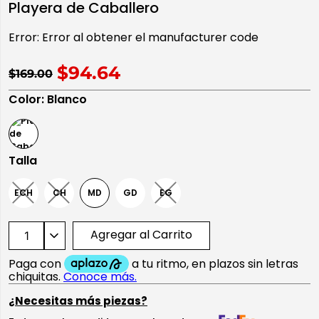
Playera de Caballero
10
.
playera manga larga
Error:
Error al obtener el manufacturer code
$94.64
$169.00
Color
:
Blanco
Talla
ECH
CH
MD
GD
EG
Agregar al Carrito
¿Necesitas más piezas?