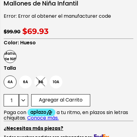
Mallones de Niña Infantil
10
.
playera manga larga
Error:
Error al obtener el manufacturer code
$69.93
$99.90
Color
:
Hueso
Talla
4A
6A
8A
10A
Agregar al Carrito
¿Necesitas más piezas?