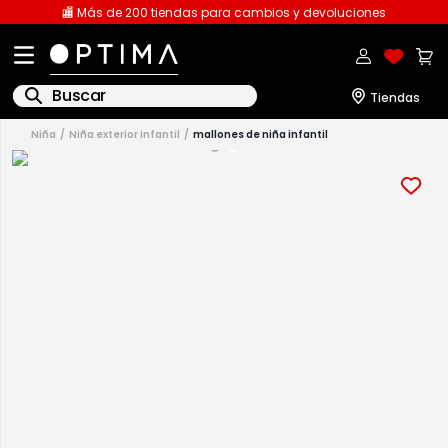
🏬 Más de 200 tiendas para cambios y devoluciones
Buscar
niña
niña exterior infantil
mallones de niña infantil
1
.
licencia
2
.
playeras caballero
3
.
playeras dama
4
.
spiderman
5
.
sudaderas
6
.
pantalones
7
.
polo
8
.
pantalones caballero
9
.
playera polo