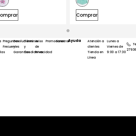
omprar
Comprar
Ayuda
a
Preguntas
Devoluciones
Términos
Aviso
Promociones
Nosotros
Atención a
Lunes a
Te
Frecuentes
y
y
de
clientes
Viernes de
2793
das
Garantías
Condiciones
Privacidad
Tienda en
9:00 a 17:30
Línea