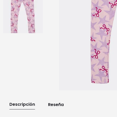
10
.
playera manga larga
Descripción
Reseña