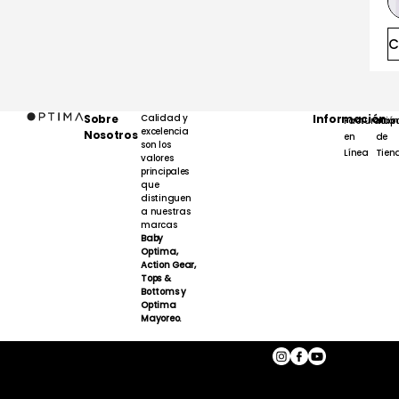
C
Sobre
Calidad y
Información
Facturación
Map
excelencia
Nosotros
en
de
son los
Línea
Tien
valores
principales
que
distinguen
a nuestras
marcas
Baby
Optima,
Action Gear,
Tops &
Bottoms y
Optima
Mayoreo.