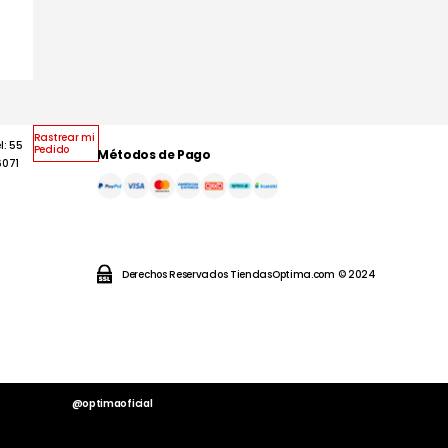
Rastrear mi
l: 55
Pedido
Métodos de Pago
6071
Derechos Reservados TiendasOptima.com © 2024
@optimaoficial