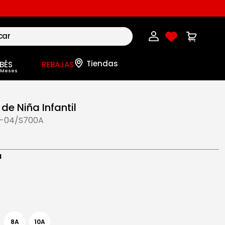
BÉS
REBAJAS
de Niña Infantil
-04/S700A
a
8A
10A