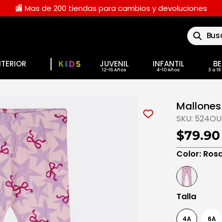
🏬 Mas de 200 tiendas para cambios y devoluciones
Buscar
NTERIOR
JUVENIL
INFANTIL
BE
Mallones 
SKU:
524OU
$79.90
Color
:
Ros
Talla
4A
6A