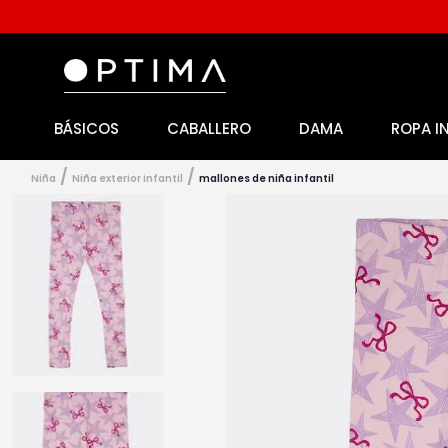
BÁSICOS
CABALLERO
DAMA
ROPA I
1
.
licencia
2
.
playeras caballero
niña
niña exterior infantil
mallones de niña infantil
3
.
playeras dama
4
.
spiderman
5
.
sudaderas
6
.
pantalones
7
.
polo
8
.
pantalones caballero
9
.
playera polo