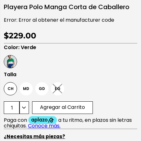
Playera Polo Manga Corta de Caballero
10
.
playera manga larga
Error:
Error al obtener el manufacturer code
$229.00
Color
:
Verde
Talla
CH
MD
GD
EG
Agregar al Carrito
¿Necesitas más piezas?