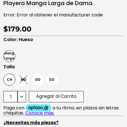
Playera Manga Larga de Dama
10
.
playera manga larga
Error:
Error al obtener el manufacturer code
$179.00
Color
:
Hueso
Talla
CH
MD
GD
EG
Agregar al Carrito
¿Necesitas más piezas?