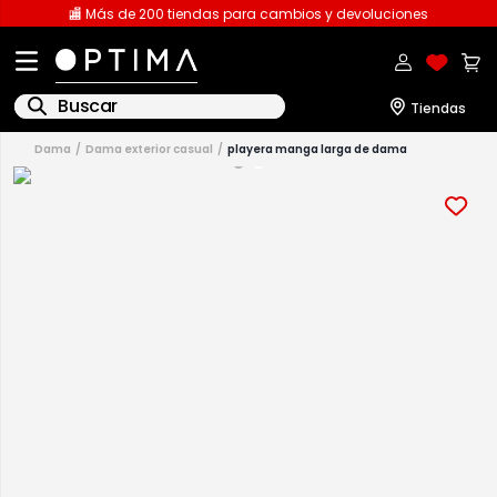
🏬 Más de 200 tiendas para cambios y devoluciones
Buscar
dama
dama exterior casual
playera manga larga de dama
1
.
licencia
2
.
playeras caballero
3
.
playeras dama
4
.
spiderman
5
.
sudaderas
6
.
pantalones
7
.
polo
8
.
pantalones caballero
9
.
playera polo