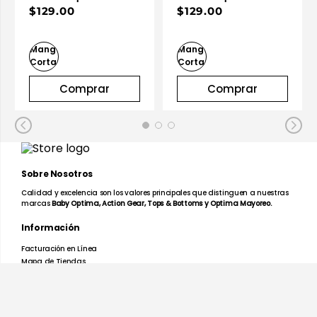
Dama Negro |
Dama Blanco |
$129.00
$129.00
Optima
Optima
Comprar
Comprar
Sobre Nosotros
Calidad y excelencia son los valores principales que distinguen a nuestras
marcas
Baby Optima, Action Gear, Tops & Bottoms y Optima Mayoreo.
Información
Facturación en Línea
Mapa de Tiendas
Preguntas Frecuentes
Devoluciones y Garantías
Términos y Condiciones
Aviso de Privacidad