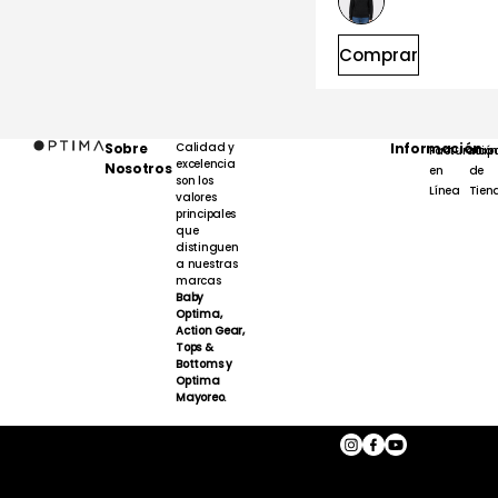
Comprar
Sobre
Calidad y
Información
Facturación
Map
excelencia
Nosotros
en
de
son los
Línea
Tien
valores
principales
que
distinguen
a nuestras
marcas
Baby
Optima,
Action Gear,
Tops &
Bottoms y
Optima
Mayoreo.