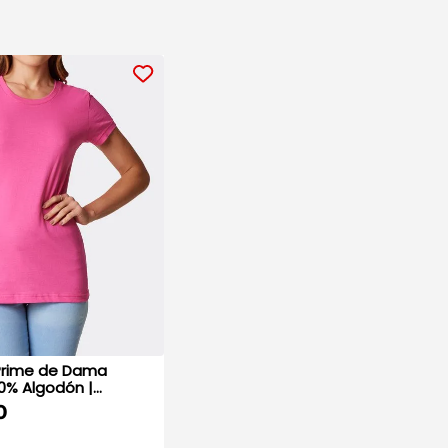
Prime de Dama
00% Algodón |
0