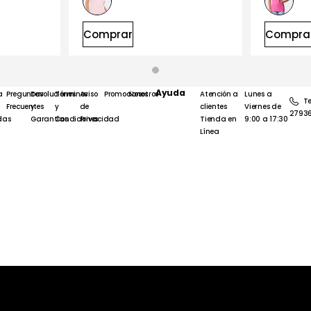
Comprar
Compra
Ayuda
a
Preguntas
Devoluciones
Términos
Aviso
Promociones
Nosotros
Atención a
Lunes a
Te
Frecuentes
y
y
de
clientes
Viernes de
2793
das
Garantías
Condiciones
Privacidad
Tienda en
9:00 a 17:30
Línea