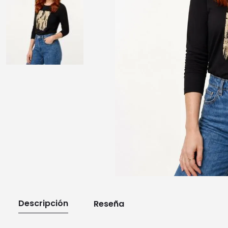
10
.
playera manga larga
Descripción
Reseña