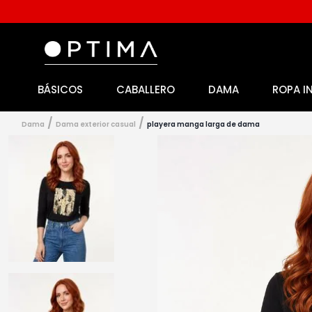
BÁSICOS
CABALLERO
DAMA
ROPA I
1
.
licencia
2
.
playeras caballero
dama
dama exterior casual
playera manga larga de dama
3
.
playeras dama
4
.
spiderman
5
.
sudaderas
6
.
pantalones
7
.
polo
8
.
pantalones caballero
9
.
playera polo