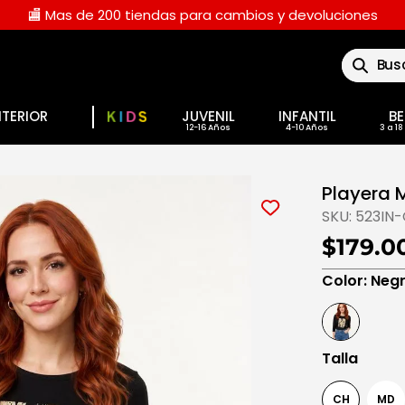
🏬 Mas de 200 tiendas para cambios y devoluciones
Buscar
NTERIOR
JUVENIL
INFANTIL
BE
Playera
SKU:
523IN-
$179.0
Color
:
Neg
Talla
CH
MD