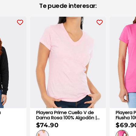
Te puede interesar:
a
Playera Prime Cuello V de
Playera 
Dama Rosa 100% Algodón |
Fiusha 1
Optima
Optima
$74.90
$69.9