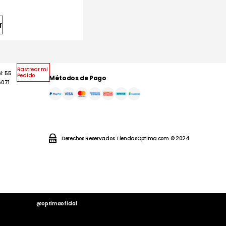
r
Rastrear mi
l: 55
Pedido
Métodos de Pago
6071
Derechos Reservados TiendasOptima.com © 2024
@optimaoficial