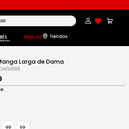
BÉS
REBAJAS
 Manga Larga de Dama
CH/D5115
0
ro
GD
EG