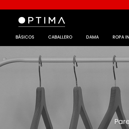
BÁSICOS
CABALLERO
DAMA
ROPA I
1
.
licencia
2
.
playeras caballero
3
.
playeras dama
4
.
spiderman
5
.
sudaderas
6
.
pantalones
7
.
polo
8
.
pantalones caballero
9
.
playera polo