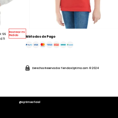
Rastrear mi
l: 55
Pedido
Métodos de Pago
6071
Derechos Reservados TiendasOptima.com © 2024
@optimaoficial