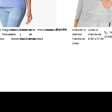
Ayuda
a
Preguntas
Devoluciones
Términos
Aviso
Promociones
Nosotros
Atención a
Lunes a
Te
Frecuentes
y
y
de
clientes
Viernes de
2793
das
Garantías
Condiciones
Privacidad
Tienda en
9:00 a 17:30
Línea