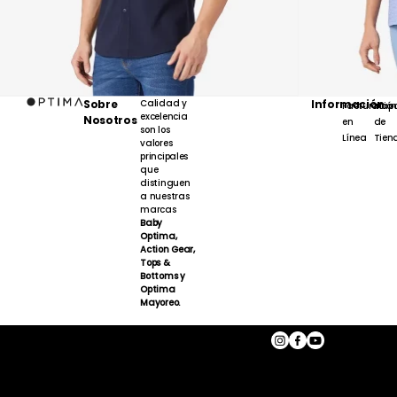
Sobre
Calidad y
Información
Facturación
Map
excelencia
Nosotros
en
de
son los
Línea
Tien
valores
principales
que
distinguen
a nuestras
marcas
Baby
Optima,
Action Gear,
Tops &
Bottoms y
Optima
Mayoreo.