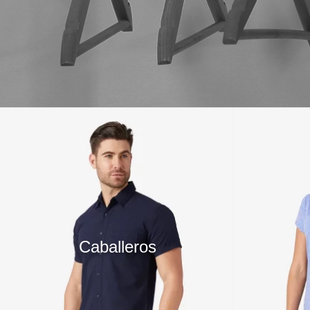
10
.
playera manga larga
Caballeros