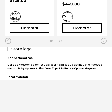
$129.00
$449.00
Comprar
Comprar
Sobre Nosotros
Calidad y excelencia son los valores principales que distinguen a nuestras
marcas
Baby Optima, Action Gear, Tops & Bottoms y Optima Mayoreo.
Información
Facturación en Línea
Mapa de Tiendas
Preguntas Frecuentes
Devoluciones y Garantías
Términos y Condiciones
Aviso de Privacidad
Promociones