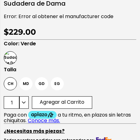
Sudadera de Dama
10
.
playera manga larga
Error:
Error al obtener el manufacturer code
$229.00
Color
:
Verde
Talla
CH
MD
GD
EG
Agregar al Carrito
¿Necesitas más piezas?