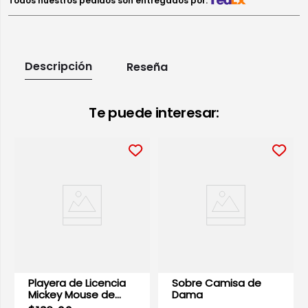
Todos nuestros pedidos son entregados por:
Descripción
Reseña
Te puede interesar:
Playera de Licencia
Sobre Camisa de
Mickey Mouse de
Dama
Dama