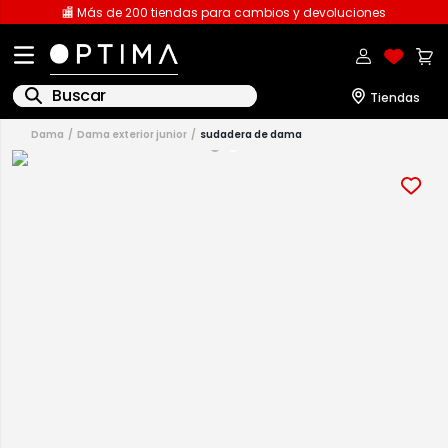
🏬 Más de 200 tiendas para cambios y devoluciones
Buscar
dama
dama exterior junior
sudadera de dama
1
.
licencia
2
.
playeras caballero
3
.
playeras dama
4
.
spiderman
5
.
sudaderas
6
.
pantalones
7
.
polo
8
.
pantalones caballero
9
.
playera polo