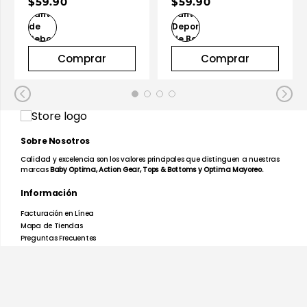
$59.90
$59.90
Comprar
Comprar
Sobre Nosotros
Calidad y excelencia son los valores principales que distinguen a nuestras
marcas
Baby Optima, Action Gear, Tops & Bottoms y Optima Mayoreo.
Información
Facturación en Línea
Mapa de Tiendas
Preguntas Frecuentes
Devoluciones y Garantías
Términos y Condiciones
Aviso de Privacidad
Promociones
Nosotros