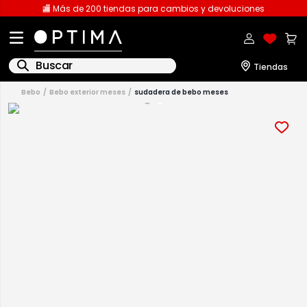
🏬 Más de 200 tiendas para cambios y devoluciones
Buscar
bebo
bebo exterior meses
sudadera de bebo meses
1
.
licencia
2
.
playeras caballero
3
.
playeras dama
4
.
spiderman
5
.
sudaderas
6
.
pantalones
7
.
polo
8
.
pantalones caballero
9
.
playera polo