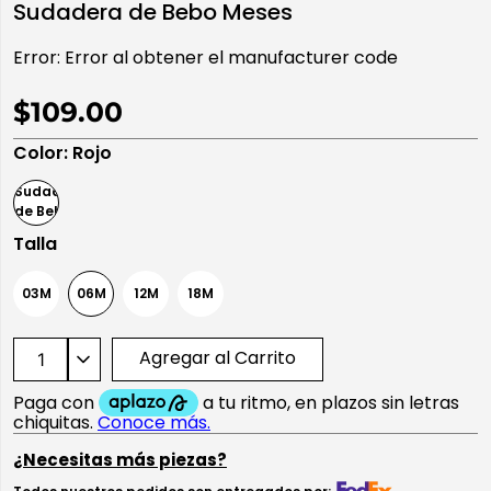
Sudadera de Bebo Meses
10
.
playera manga larga
Error:
Error al obtener el manufacturer code
$109.00
Color
:
Rojo
Talla
03M
06M
12M
18M
Agregar al Carrito
¿Necesitas más piezas?