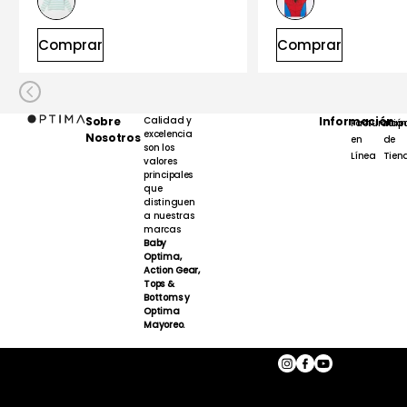
Comprar
Comprar
Sobre
Calidad y
Información
Facturación
Map
excelencia
Nosotros
en
de
son los
Línea
Tien
valores
principales
que
distinguen
a nuestras
marcas
Baby
Optima,
Action Gear,
Tops &
Bottoms y
Optima
Mayoreo.