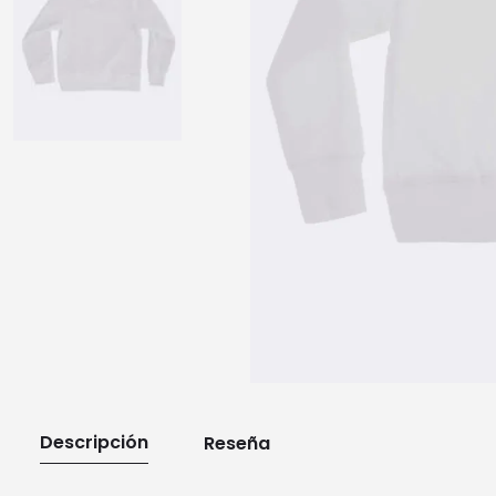
10
.
playera manga larga
Descripción
Reseña