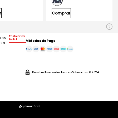
r
Comprar
Rastrear mi
l: 55
Pedido
Métodos de Pago
6071
Derechos Reservados TiendasOptima.com © 2024
@optimaoficial