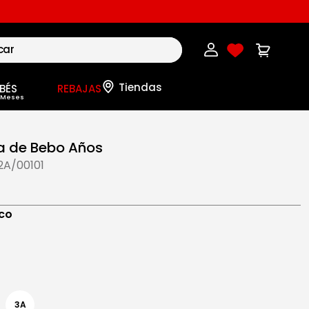
BÉS
REBAJAS
 de Bebo Años
2A/00101
co
3A