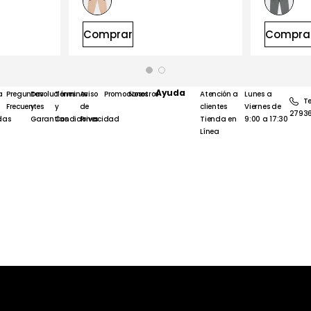
Comprar
Compra
Ayuda
a
Preguntas
Devoluciones
Términos
Aviso
Promociones
Nosotros
Atención a
Lunes a
Te
Frecuentes
y
y
de
clientes
Viernes de
2793
das
Garantías
Condiciones
Privacidad
Tienda en
9:00 a 17:30
Línea