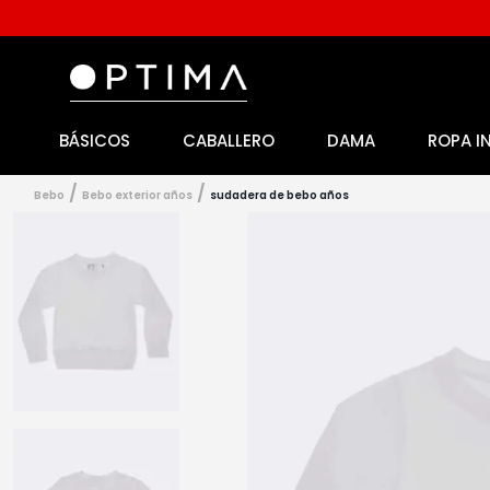
BÁSICOS
CABALLERO
DAMA
ROPA I
1
.
licencia
2
.
playeras caballero
bebo
bebo exterior años
sudadera de bebo años
3
.
playeras dama
4
.
spiderman
5
.
sudaderas
6
.
pantalones
7
.
polo
8
.
pantalones caballero
9
.
playera polo