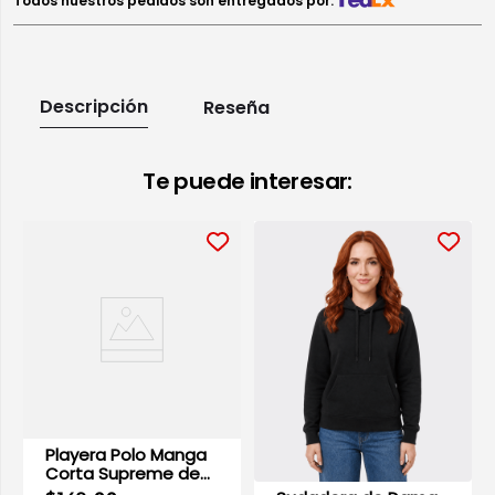
Todos nuestros pedidos son entregados por:
Descripción
Reseña
Te puede interesar:
Playera Polo Manga
Corta Supreme de
Dama Vino | Optima