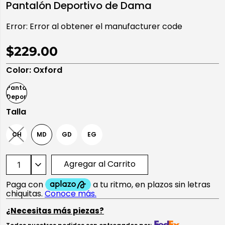
Pantalón Deportivo de Dama
10
.
playera manga larga
Error:
Error al obtener el manufacturer code
$229.00
Color
:
Oxford
Talla
CH
MD
GD
EG
Agregar al Carrito
¿Necesitas más piezas?