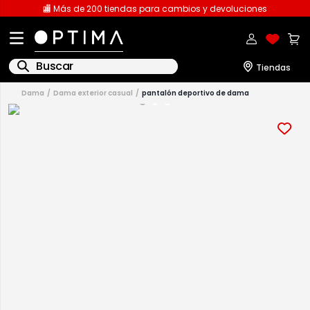
🏬 Más de 200 tiendas para cambios y devoluciones
Buscar
dama
dama exterior casual
pantalón deportivo de dama
1
.
licencia
2
.
playeras caballero
3
.
playeras dama
4
.
spiderman
5
.
sudaderas
6
.
pantalones
7
.
polo
8
.
pantalones caballero
9
.
playera polo