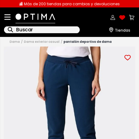
🏬 Más de 200 tiendas para cambios y devoluciones
Buscar
dama
dama exterior casual
pantalón deportivo de dama
1
.
licencia
2
.
playeras caballero
3
.
playeras dama
4
.
spiderman
5
.
sudaderas
6
.
pantalones
7
.
polo
8
.
pantalones caballero
9
.
playera polo