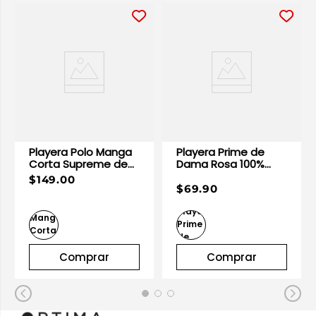
Playera Polo Manga
Playera Prime de
Corta Supreme de
Dama Rosa 100%
Dama Vino | Optima
Algodón | Optima
$149.00
$69.90
Comprar
Comprar