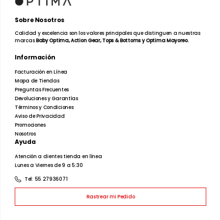
Sobre Nosotros
Calidad y excelencia son los valores principales que distinguen a nuestras
marcas
Baby Optima, Action Gear, Tops & Bottoms y Optima Mayoreo.
Información
Facturación en Línea
Mapa de Tiendas
Preguntas Frecuentes
Devoluciones y Garantías
Términos y Condiciones
Aviso de Privacidad
Promociones
Nosotros
Ayuda
Atención a clientes tienda en línea
Lunes a Viernes de 9 a 5:30
Tel: 55 27936071
Rastrear mi Pedido