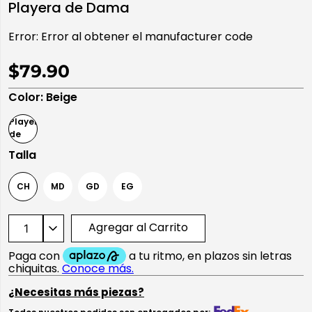
Playera de Dama
10
.
playera manga larga
Error:
Error al obtener el manufacturer code
$79.90
Color
:
Beige
Talla
CH
MD
GD
EG
Agregar al Carrito
¿Necesitas más piezas?