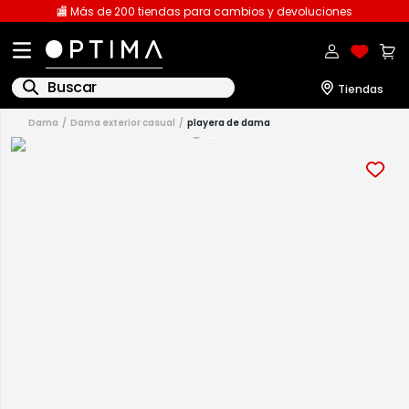
🏬 Más de 200 tiendas para cambios y devoluciones
Buscar
dama
dama exterior casual
playera de dama
1
.
licencia
2
.
playeras caballero
3
.
playeras dama
4
.
spiderman
5
.
sudaderas
6
.
pantalones
7
.
polo
8
.
pantalones caballero
9
.
playera polo