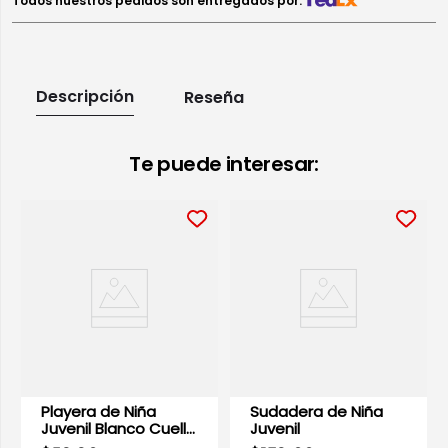
Todos nuestros pedidos son entregados por:
Descripción
Reseña
Te puede interesar:
Playera de Niña
Sudadera de Niña
Juvenil Blanco Cuello
Juvenil
Redondo | Optima