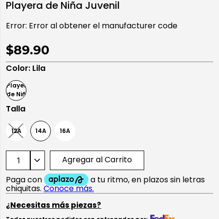
Playera de Niña Juvenil
10
.
playera manga larga
Error:
Error al obtener el manufacturer code
$89.90
Color
:
Lila
Talla
12A
14A
16A
Agregar al Carrito
¿Necesitas más piezas?