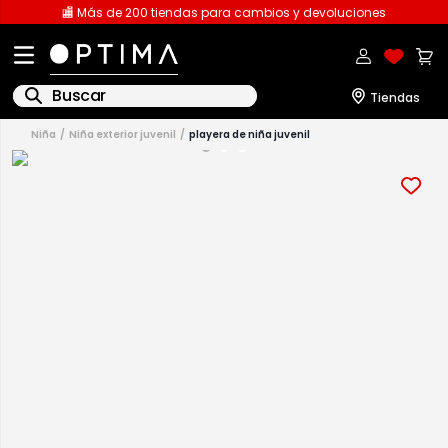
🏬 Más de 200 tiendas para cambios y devoluciones
Buscar
niña
niña exterior juvenil
playera de niña juvenil
1
.
licencia
2
.
playeras caballero
3
.
playeras dama
4
.
spiderman
5
.
sudaderas
6
.
pantalones
7
.
polo
8
.
pantalones caballero
9
.
playera polo