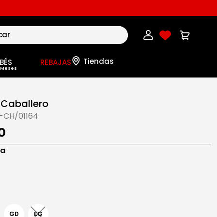
BÉS
REBAJAS
 Caballero
-CH/01164
0
na
GD
EG