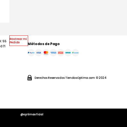
Rastrear mi
l: 55
Pedido
Métodos de Pago
6071
Derechos Reservados TiendasOptima.com © 2024
@optimaoficial