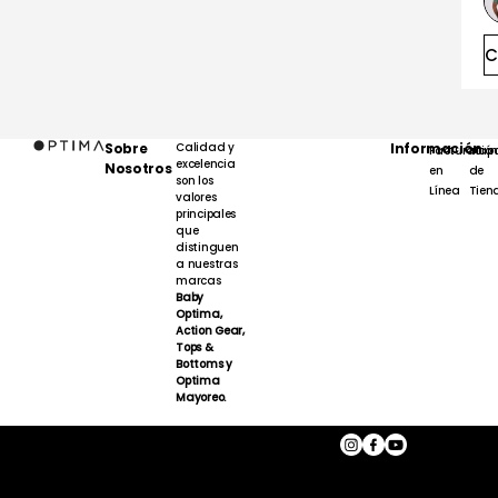
C
Sobre
Calidad y
Información
Facturación
Map
excelencia
Nosotros
en
de
son los
Línea
Tien
valores
principales
que
distinguen
a nuestras
marcas
Baby
Optima,
Action Gear,
Tops &
Bottoms y
Optima
Mayoreo.