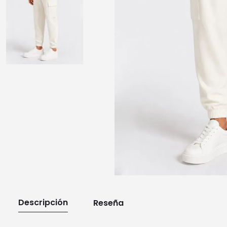
10
.
playera manga larga
Descripción
Reseña