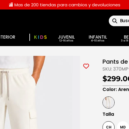
🏬 Mas de 200 tiendas para cambios y devoluciones
Buscar
NTERIOR
JUVENIL
INFANTIL
BE
Pants de
SKU:
370MP
$299.0
Color
:
Are
Talla
CH
MD