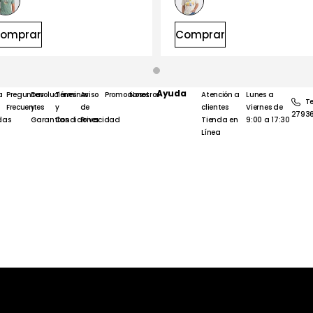
omprar
Comprar
Ayuda
a
Preguntas
Devoluciones
Términos
Aviso
Promociones
Nosotros
Atención a
Lunes a
Te
Frecuentes
y
y
de
clientes
Viernes de
2793
das
Garantías
Condiciones
Privacidad
Tienda en
9:00 a 17:30
Línea