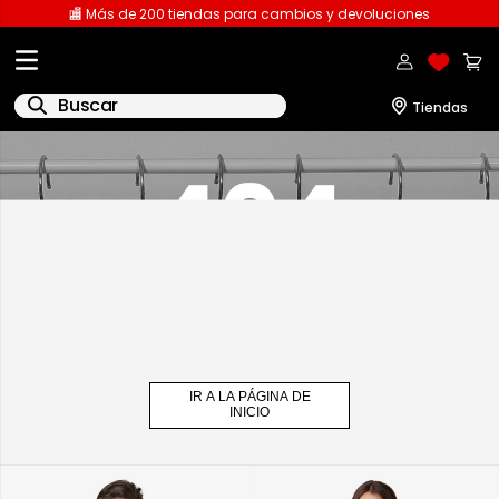
🏬 Más de 200 tiendas para cambios y devoluciones
Buscar
1
.
licencia
2
.
playeras caballero
3
.
playeras dama
4
.
spiderman
5
.
sudaderas
6
.
pantalones
IR A LA PÁGINA DE
7
.
polo
INICIO
8
.
pantalones caballero
9
.
playera polo