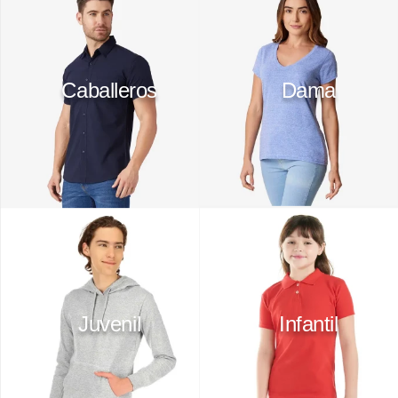
10
.
playera manga larga
Caballeros
Dama
Juvenil
Infantil