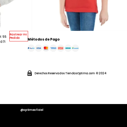
Rastrear mi
l: 55
Pedido
Métodos de Pago
6071
Derechos Reservados TiendasOptima.com © 2024
@optimaoficial