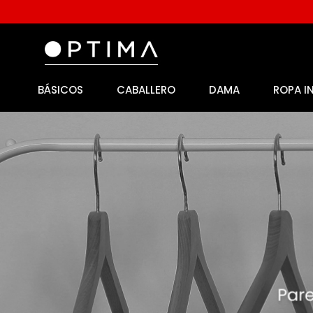
BÁSICOS
CABALLERO
DAMA
ROPA I
1
.
licencia
2
.
playeras caballero
3
.
playeras dama
4
.
spiderman
5
.
sudaderas
6
.
pantalones
7
.
polo
8
.
pantalones caballero
9
.
playera polo