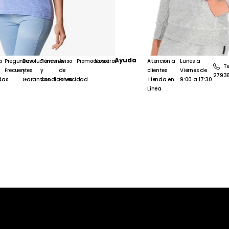
Ayuda
a
Preguntas
Devoluciones
Términos
Aviso
Promociones
Nosotros
Atención a
Lunes a
Te
Frecuentes
y
y
de
clientes
Viernes de
2793
das
Garantías
Condiciones
Privacidad
Tienda en
9:00 a 17:30
Línea