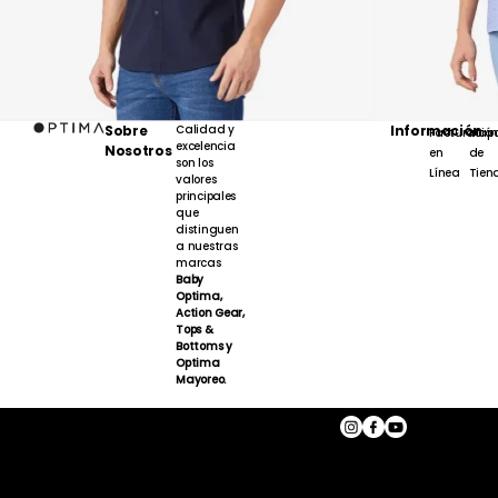
Sobre
Calidad y
Información
Facturación
Map
excelencia
Nosotros
en
de
son los
Línea
Tien
valores
principales
que
distinguen
a nuestras
marcas
Baby
Optima,
Action Gear,
Tops &
Bottoms y
Optima
Mayoreo.