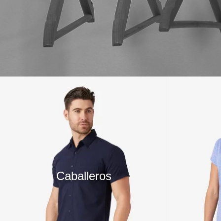
10
.
playera manga larga
Caballeros